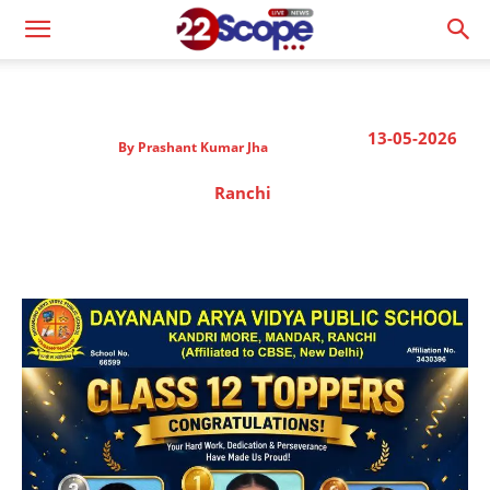
13-05-2026
By
Prashant Kumar Jha
Ranchi