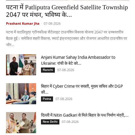
पटना में Patliputra Greenfield Satellite Township
2047 पर मंथन, भविष्य के...
Prashant Kumar Jha
-
07-08-2026
पटना में पाटलिपुत्र ग्रीनफील्ड सैटेलाइट टाउनशिप विकास योजना 2047 पर उच्चस्तरीय
बैठक हुई। समेकित शहरी विकास, स्मार्ट इंफ्रास्ट्रक्चर और रोजगार आधारित टाउनशिप पर
जोर...
Anjani Kumar Sahay India Ambassador to
Ukraine: रांची के बेटे को...
07-08-2026
Ranchi
बिहार में Cyber Crime पर सख्ती, मुख्य सचिव और DGP
की...
07-08-2026
Patna
दिल्ली में Nitin Gadkari से मिले बिहार के पथ निर्माण मंत्री,...
07-08-2026
New Delhi