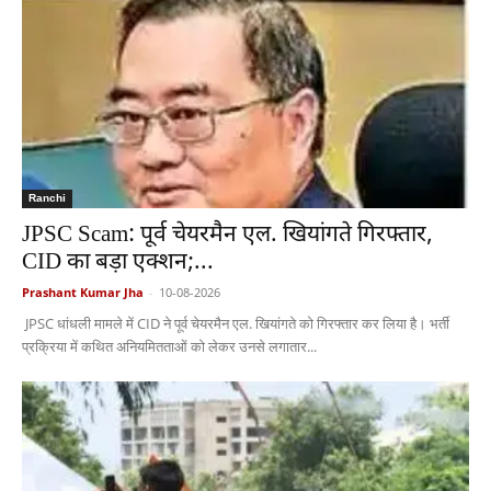
Ranchi
JPSC Scam: पूर्व चेयरमैन एल. खियांगते गिरफ्तार,
CID का बड़ा एक्शन;...
Prashant Kumar Jha
-
10-08-2026
JPSC धांधली मामले में CID ने पूर्व चेयरमैन एल. खियांगते को गिरफ्तार कर लिया है। भर्ती
प्रक्रिया में कथित अनियमितताओं को लेकर उनसे लगातार...