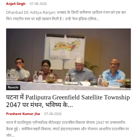
Anjali Singh
-
07-08-2026
Dhanbad DC Aditya Ranjan: धनबाद के डिप्टी कमिश्नर आदित्य रंजन को एक बार
फिर राष्ट्रीय स्तर पर बड़ी पहचान मिली है। उन्हें 'फेम इंडिया-एशिया...
Ranchi
पटना में Patliputra Greenfield Satellite Township
2047 पर मंथन, भविष्य के...
Prashant Kumar Jha
-
07-08-2026
पटना में पाटलिपुत्र ग्रीनफील्ड सैटेलाइट टाउनशिप विकास योजना 2047 पर उच्चस्तरीय
बैठक हुई। समेकित शहरी विकास, स्मार्ट इंफ्रास्ट्रक्चर और रोजगार आधारित टाउनशिप पर
जोर...