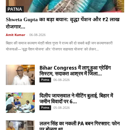
PATNA
Shweta Gupta का बड़ा बयान: वृद्धा पेंशन और ₹2 लाख
रोजगार...
Amit Kumar
-
06-08-2026
बिहार की समाज कल्याण मंत्री श्वेता गुप्ता ने राज्य की दो सबसे बड़ी जन कल्याणकारी
योजनाओं—'वृद्धा पेंशन योजना' और 'रोजगार सहायता योजना' को लेकर...
Bihar Congress में लागू हुआ ग्रेडिंग
सिस्टम, सदाकत आश्रम में जिला...
06-08-2026
Patna
दिलीप जायसवाल ने मीटिंग बुलाई, बिहार में
जमीन विवादों पर 6...
05-08-2026
Patna
ललन सिंह का नकली PA बबन गिरफ्तार: फोन
पर बोलता था...