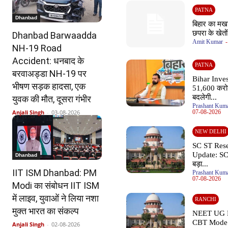
PATNA
Dhanbad
बिहार का मखा
छपरा के खेतों
Dhanbad Barwaadda
Amit Kumar
-
NH-19 Road
Accident: धनबाद के
PATNA
बरवाअड्डा NH-19 पर
Bihar Inve
भीषण सड़क हादसा, एक
51,600 करो
बदलेगी...
युवक की मौत, दूसरा गंभीर
Prashant Kuma
Anjali Singh
-
03-08-2026
07-08-2026
NEW DELHI
SC ST Rese
Update: SC म
Dhanbad
बड़ा...
IIT ISM Dhanbad: PM
Prashant Kuma
07-08-2026
Modi का संबोधन IIT ISM
में लाइव, युवाओं ने लिया नशा
RANCHI
मुक्त भारत का संकल्प
NEET UG 
CBT Mode औ
Anjali Singh
-
02-08-2026