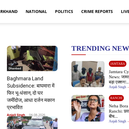
ARKHAND
NATIONAL
POLITICS
CRIME REPORTS
LIV
TRENDING NEW
JAMTARA
Dhanbad
Jamtara Cy
News: जामता
Baghmara Land
बड़ा एक्शन!..
Subsidence: बाघमारा में
Anjali Singh
-
फिर भू-धंसान, दो घर
RANCHI
जमींदोज, आधा दर्जन मकान
Neha Bora 
प्रभावित
Ranchi: छात
Anjali Singh
-
04-08-2026
बीच...
Anjali Singh
-