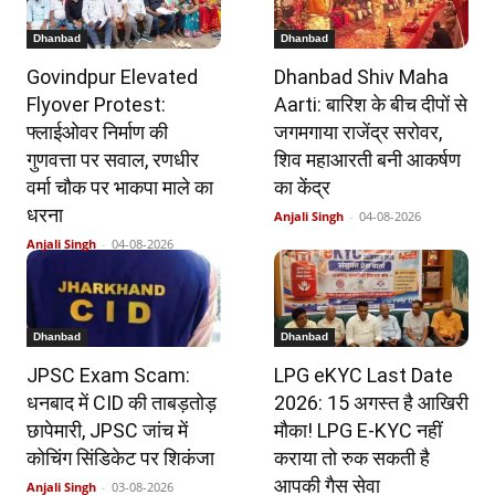
Dhanbad
Dhanbad
Govindpur Elevated
Dhanbad Shiv Maha
Flyover Protest:
Aarti: बारिश के बीच दीपों से
फ्लाईओवर निर्माण की
जगमगाया राजेंद्र सरोवर,
गुणवत्ता पर सवाल, रणधीर
शिव महाआरती बनी आकर्षण
वर्मा चौक पर भाकपा माले का
का केंद्र
धरना
Anjali Singh
-
04-08-2026
Anjali Singh
-
04-08-2026
Dhanbad
Dhanbad
JPSC Exam Scam:
LPG eKYC Last Date
धनबाद में CID की ताबड़तोड़
2026: 15 अगस्त है आखिरी
छापेमारी, JPSC जांच में
मौका! LPG E-KYC नहीं
कोचिंग सिंडिकेट पर शिकंजा
कराया तो रुक सकती है
आपकी गैस सेवा
Anjali Singh
-
03-08-2026