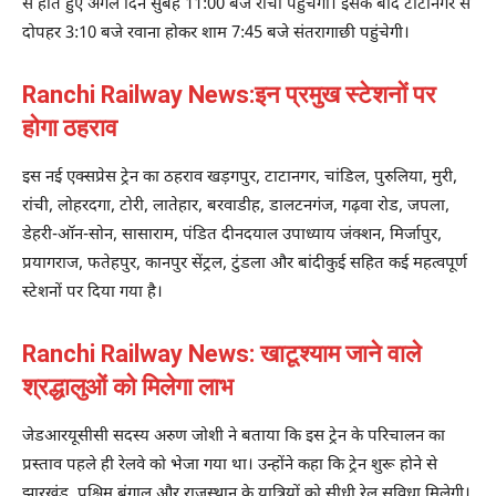
से होते हुए अगले दिन सुबह 11:00 बजे रांची पहुंचेगी। इसके बाद टाटानगर से
दोपहर 3:10 बजे रवाना होकर शाम 7:45 बजे संतरागाछी पहुंचेगी।
Ranchi Railway News:
इन प्रमुख स्टेशनों पर
होगा ठहराव
इस नई एक्सप्रेस ट्रेन का ठहराव खड़गपुर, टाटानगर, चांडिल, पुरुलिया, मुरी,
रांची, लोहरदगा, टोरी, लातेहार, बरवाडीह, डालटनगंज, गढ़वा रोड, जपला,
डेहरी-ऑन-सोन, सासाराम, पंडित दीनदयाल उपाध्याय जंक्शन, मिर्जापुर,
प्रयागराज, फतेहपुर, कानपुर सेंट्रल, टुंडला और बांदीकुई सहित कई महत्वपूर्ण
स्टेशनों पर दिया गया है।
Ranchi Railway News:
खाटूश्याम जाने वाले
श्रद्धालुओं को मिलेगा लाभ
जेडआरयूसीसी सदस्य अरुण जोशी ने बताया कि इस ट्रेन के परिचालन का
प्रस्ताव पहले ही रेलवे को भेजा गया था। उन्होंने कहा कि ट्रेन शुरू होने से
झारखंड, पश्चिम बंगाल और राजस्थान के यात्रियों को सीधी रेल सुविधा मिलेगी।