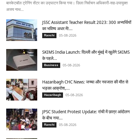
बास्केटबॉल ट्रेनिंग सेंटर का उद्घाटन किया गया। ज़िला निर्वाचन अधिकारी-सह-उपायुक्त
अजय नाथ...
JSSC Assistant Teacher Result 2023: 300 अभ्यर्थियों
का भविष्य अधर में!...
05-08-2026
Ranchi
SKIMS India Launch: दिल्ली और मुंबई में खुलेंगे SKIMS
के पहले...
05-08-2026
Business
Hazaribagh CHC News: जच्चा और नवजात की मौत से
भड़का आक्रोश,...
05-08-2026
Hazaribagh
JPSC Student Protest Update: रांची में छात्र आंदोलन
के बीच नया...
05-08-2026
Ranchi