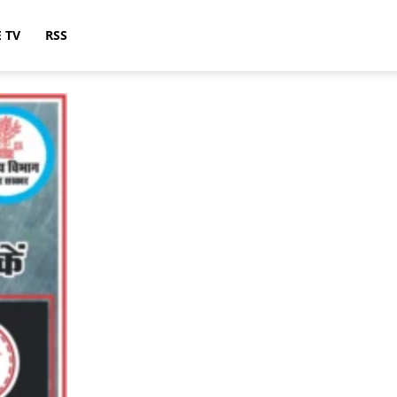
E TV
RSS