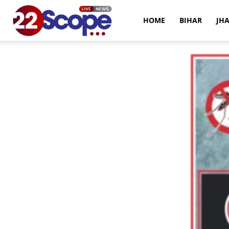
22Scope
HOME
BIHAR
JH
News