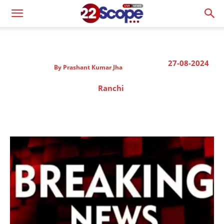
27-08-2024
By
Prashant Kumar Jha
Ranchi