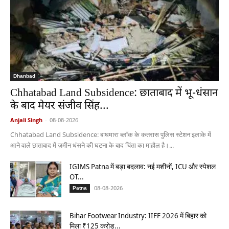
Dhanbad
Chhatabad Land Subsidence: छाताबाद में भू-धंसान
के बाद मेयर संजीव सिंह...
Anjali Singh
-
08-08-2026
Chhatabad Land Subsidence: बाघमारा ब्लॉक के कतरास पुलिस स्टेशन इलाके में
आने वाले छाताबाद में ज़मीन धंसने की घटना के बाद चिंता का माहौल है।...
IGIMS Patna में बड़ा बदलाव: नई मशीनों, ICU और स्पेशल
OT...
08-08-2026
Patna
Bihar Footwear Industry: IIFF 2026 में बिहार को
मिला ₹125 करोड़...