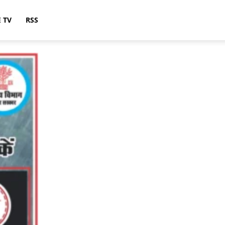
E TV
RSS