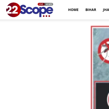
22Scope
HOME
BIHAR
JH
News