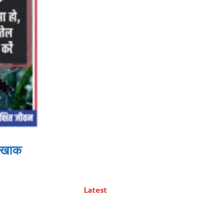
र खाक
Latest