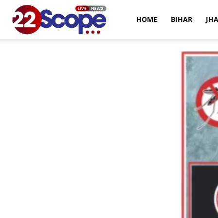
22Scope
HOME
BIHAR
JH
News