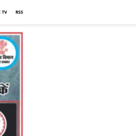
E TV
RSS