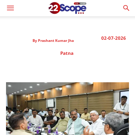
02-07-2026
By
Prashant Kumar Jha
Patna