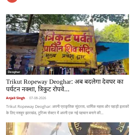
Deoghar
Trikut Ropeway Deoghar: अब बदलेगा देवघर का
पर्यटन नक्शा, त्रिकुट रोपवे...
Anjali Singh
-
07-08-2026
Trikut Ropeway Deoghar: अपनी प्राकृतिक सुंदरता, धार्मिक महत्व और पहाड़ी इलाकों
के लिए मशहूर झारखंड, टूरिज्म सेक्टर में अपनी एक नई पहचान बनाने की...