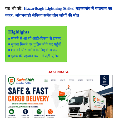
यह भी पढ़ें:
Hazaribagh Lightning Strike: बड़कागांव में वज्रपात का
कहर, आंगनबाड़ी सेविका समेत तीन लोगों की मौत
Highlights
सामने से आ रहे ऑटो-रिक्शा से टक्कर
सूचना मिलने पर पुलिस मौके पर पहुंची
शव को पोस्टमार्टम के लिए भेजा गया
मृतक की पहचान करने में जुटी पुलिस
HAZARIBAGH