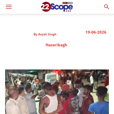
19-06-2026
By
Anjali Singh
Hazaribagh