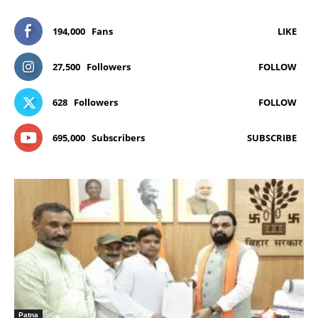
194,000
Fans
LIKE
27,500
Followers
FOLLOW
628
Followers
FOLLOW
695,000
Subscribers
SUBSCRIBE
Patna