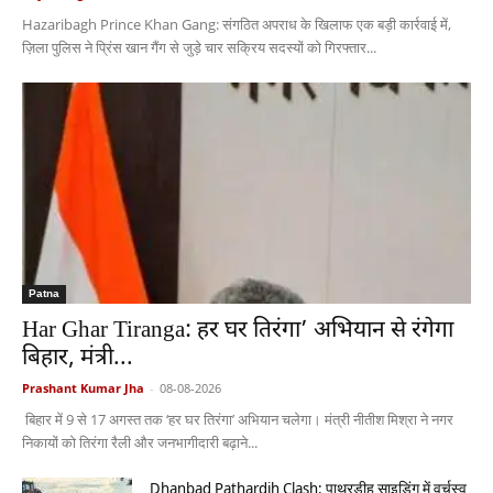
Hazaribagh Prince Khan Gang: संगठित अपराध के खिलाफ एक बड़ी कार्रवाई में,
ज़िला पुलिस ने प्रिंस खान गैंग से जुड़े चार सक्रिय सदस्यों को गिरफ्तार...
Patna
Har Ghar Tiranga: हर घर तिरंगा’ अभियान से रंगेगा
बिहार, मंत्री...
Prashant Kumar Jha
-
08-08-2026
बिहार में 9 से 17 अगस्त तक ‘हर घर तिरंगा’ अभियान चलेगा। मंत्री नीतीश मिश्रा ने नगर
निकायों को तिरंगा रैली और जनभागीदारी बढ़ाने...
Dhanbad Pathardih Clash: पाथरडीह साइडिंग में वर्चस्व