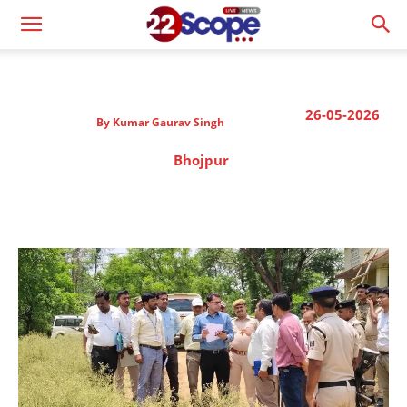
26-05-2026
By
Kumar Gaurav Singh
Bhojpur