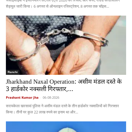
शेड्यूल जारी किया। 6 अगस्त से ऑनलाइन रजिस्ट्रेशन, 8 अगस्त तक चॉइस...
Ranchi
Jharkhand Naxal Operation: असीम मंडल दस्ते के
3 हार्डकोर नक्सली गिरफ्तार,...
Prashant Kumar Jha
-
06-08-2026
सरायकेला खरसावां पुलिस ने असीम मंडल दस्ते के तीन हार्डकोर नक्सलियों को गिरफ्तार
किया। तीनों पर कुल 22 लाख रुपये का इनाम था और...