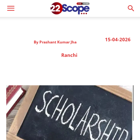
15-04-2026
By
Prashant Kumar Jha
Ranchi