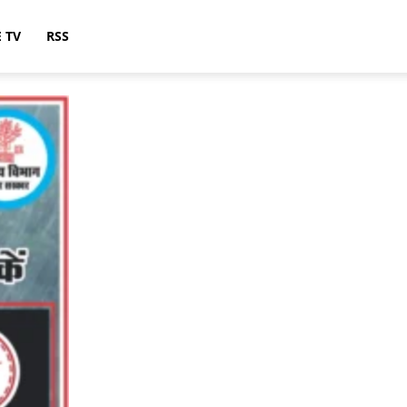
E TV
RSS