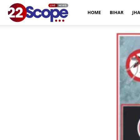
22Scope
HOME
BIHAR
JH
News