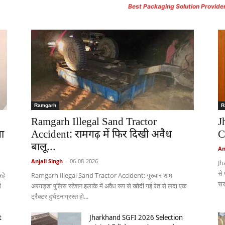
Best Packaging Solution Provide
Ramgarh
R
Ramgarh Illegal Sand Tractor
J
ा
Accident: रामगढ़ में फिर दिखी अवैध
C
बालू...
An
Anjali Singh
-
06-08-2026
Jh
से
हे
Ramgarh Illegal Sand Tractor Accident: गुरुवार शाम
सर
ं
अरगड्डा पुलिस स्टेशन इलाके में अवैध रूप से खोदी गई रेत से लदा एक
ट्रैक्टर दुर्घटनाग्रस्त हो...
t
Jharkhand SGFI 2026 Selection