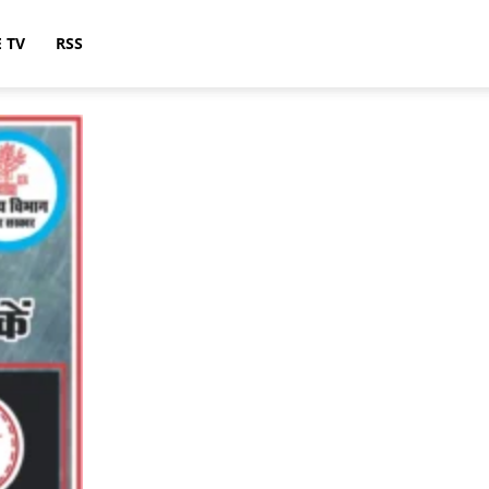
E TV
RSS