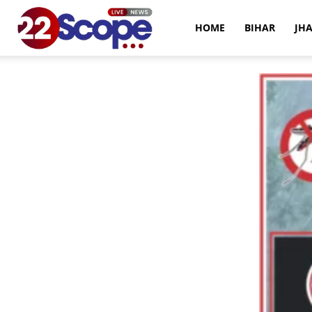
22Scope
HOME
BIHAR
JH
News