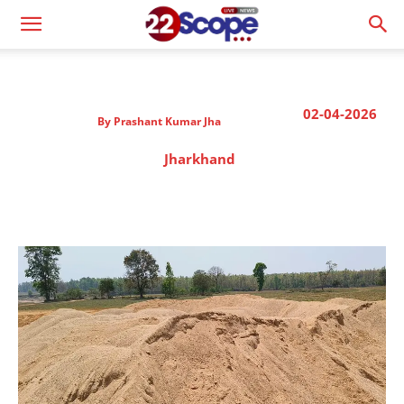
02-04-2026
By
Prashant Kumar Jha
Jharkhand