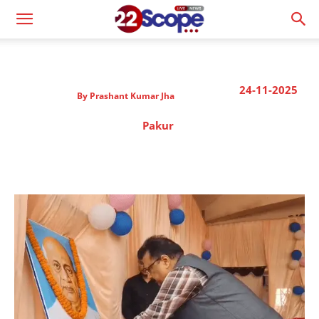
24-11-2025
By
Prashant Kumar Jha
Pakur