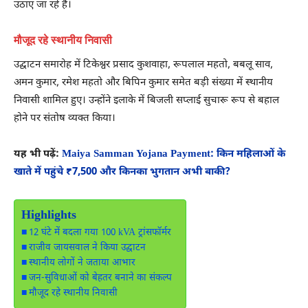
उठाए जा रहे हैं।
मौजूद रहे स्थानीय निवासी
उद्घाटन समारोह में टिकेश्वर प्रसाद कुशवाहा, रूपलाल महतो, बबलू साव,
अमन कुमार, रमेश महतो और बिपिन कुमार समेत बड़ी संख्या में स्थानीय
निवासी शामिल हुए। उन्होंने इलाके में बिजली सप्लाई सुचारू रूप से बहाल
होने पर संतोष व्यक्त किया।
यह भी पढ़ें:
Maiya Samman Yojana Payment: किन महिलाओं के
खाते में पहुंचे ₹7,500 और किनका भुगतान अभी बाकी?
Highlights
12 घंटे में बदला गया 100 kVA ट्रांसफॉर्मर
राजीव जायसवाल ने किया उद्घाटन
स्थानीय लोगों ने जताया आभार
जन-सुविधाओं को बेहतर बनाने का संकल्प
मौजूद रहे स्थानीय निवासी