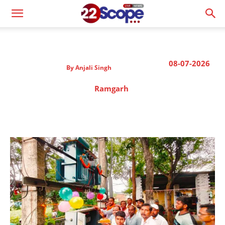
08-07-2026
By
Anjali Singh
Ramgarh