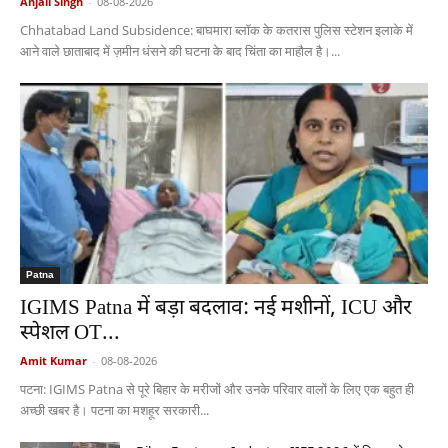
Anjali Singh
-
08-08-2026
Chhatabad Land Subsidence: बाघमारा ब्लॉक के कतरास पुलिस स्टेशन इलाके में
आने वाले छाताबाद में ज़मीन धंसने की घटना के बाद चिंता का माहौल है।...
Patna
IGIMS Patna में बड़ा बदलाव: नई मशीनों, ICU और
स्पेशल OT...
Amit Kumar
-
08-08-2026
पटना: IGIMS Patna से पूरे बिहार के मरीजों और उनके परिवार वालों के लिए एक बहुत ही
अच्छी खबर है। पटना का मशहूर सरकारी...