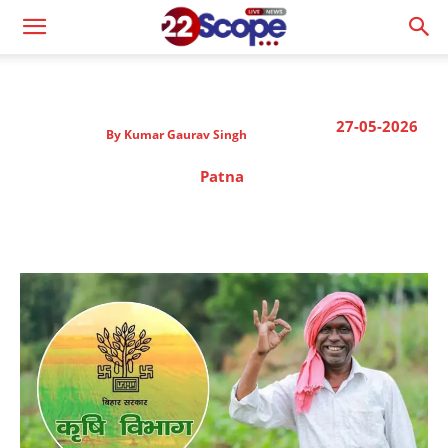
27-05-2026
By
Kumar Gaurav Singh
Patna