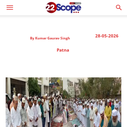
28-05-2026
By
Kumar Gaurav Singh
Patna