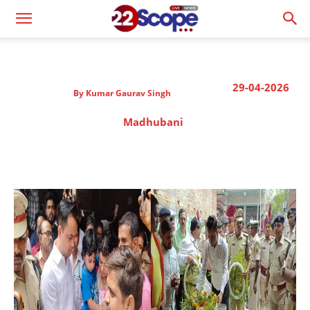
29-04-2026
By
Kumar Gaurav Singh
Madhubani