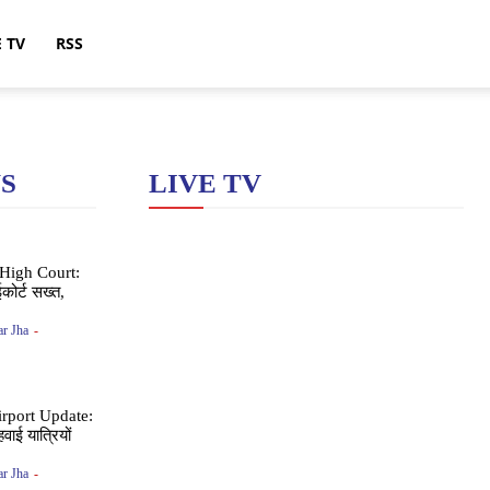
E TV
RSS
S
LIVE TV
High Court:
कोर्ट सख्त,
.
r Jha
-
rport Update:
हवाई यात्रियों
r Jha
-