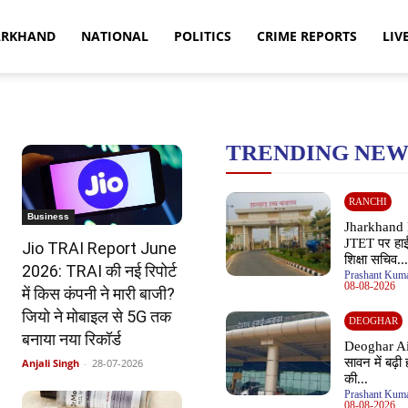
ARKHAND
NATIONAL
POLITICS
CRIME REPORTS
LIV
TRENDING NEW
RANCHI
Business
Jharkhand 
JTET पर हाई
Jio TRAI Report June
शिक्षा सचिव..
2026: TRAI की नई रिपोर्ट
Prashant Kuma
08-08-2026
में किस कंपनी ने मारी बाजी?
जियो ने मोबाइल से 5G तक
DEOGHAR
बनाया नया रिकॉर्ड
Deoghar Ai
सावन में बढ़ी 
Anjali Singh
-
28-07-2026
की...
Prashant Kuma
08-08-2026