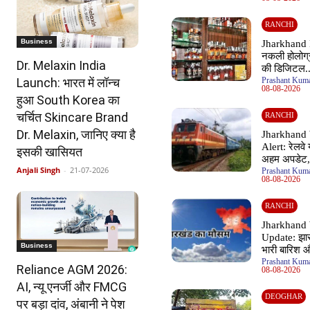
RANCHI
Business
Jharkhand 
नकली होलोग्
Dr. Melaxin India
की डिजिटल..
Launch: भारत में लॉन्च
Prashant Kuma
08-08-2026
हुआ South Korea का
चर्चित Skincare Brand
RANCHI
Dr. Melaxin, जानिए क्या है
Jharkhand
Alert: रेलवे 
इसकी खासियत
अहम अपडेट,.
Anjali Singh
-
21-07-2026
Prashant Kuma
08-08-2026
RANCHI
Jharkhand
Update: झा
Business
भारी बारिश औ
Prashant Kuma
Reliance AGM 2026:
08-08-2026
AI, न्यू एनर्जी और FMCG
DEOGHAR
पर बड़ा दांव, अंबानी ने पेश