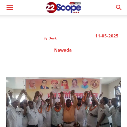
11-05-2025
By
Desk
Nawada