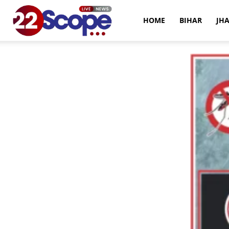
22Scope
HOME
BIHAR
JH
News