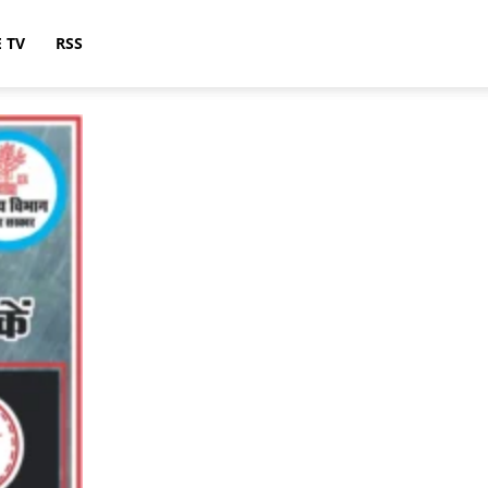
E TV
RSS