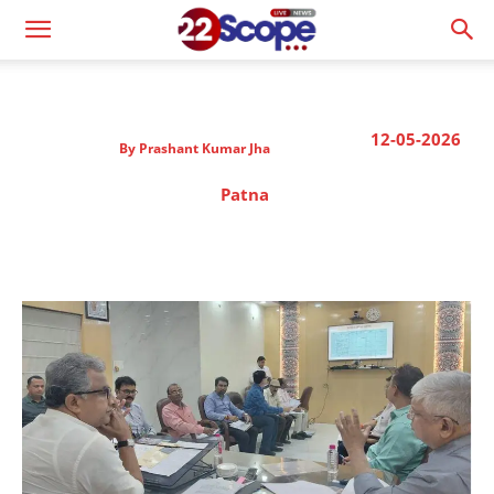
12-05-2026
By
Prashant Kumar Jha
Patna