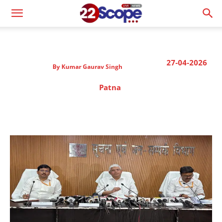
27-04-2026
By
Kumar Gaurav Singh
Patna