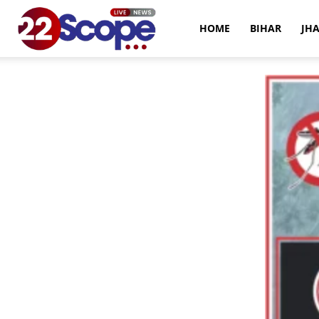
22Scope
HOME
BIHAR
JH
News