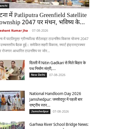
anchi
टना में Patliputra Greenfield Satellite
ownship 2047 पर मंथन, भविष्य के...
ashant Kumar Jha
-
07-08-2026
ना में पाटलिपुत्र ग्रीनफील्ड सैटेलाइट टाउनशिप विकास योजना 2047
 उच्चस्तरीय बैठक हुई। समेकित शहरी विकास, स्मार्ट इंफ्रास्ट्रक्चर
 रोजगार आधारित टाउनशिप पर जोर...
दिल्ली में Nitin Gadkari से मिले बिहार के
पथ निर्माण मंत्री,...
07-08-2026
New Delhi
National Handloom Day 2026
Jamshedpur: जमशेदपुर में पहली बार
राष्ट्रीय स्तर...
07-08-2026
Jamshedpur
Garhwa River School Bridge News: