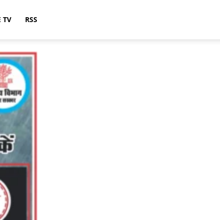
E TV
RSS