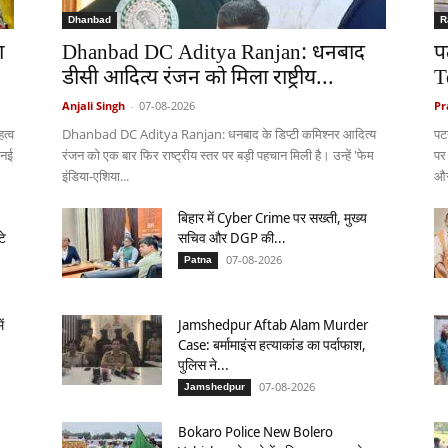
Dhanbad
R
ा
Dhanbad DC Aditya Ranjan: धनबाद
प
डीसी आदित्य रंजन को मिला राष्ट्रीय...
T
Anjali Singh
-
07-08-2026
Pr
त्व
Dhanbad DC Aditya Ranjan: धनबाद के डिप्टी कमिश्नर आदित्य
पट
 नई
रंजन को एक बार फिर राष्ट्रीय स्तर पर बड़ी पहचान मिली है। उन्हें 'फेम
पर
इंडिया-एशिया...
और
बिहार में Cyber Crime पर सख्ती, मुख्य
टे
सचिव और DGP की...
07-08-2026
Patna
ं
Jamshedpur Aftab Alam Murder
Case: बर्मामाइंस हत्याकांड का पर्दाफाश,
पुलिस ने...
07-08-2026
Jamshedpur
Bokaro Police New Bolero