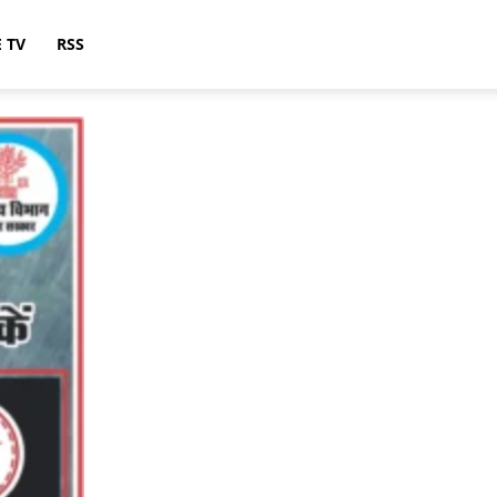
E TV
RSS