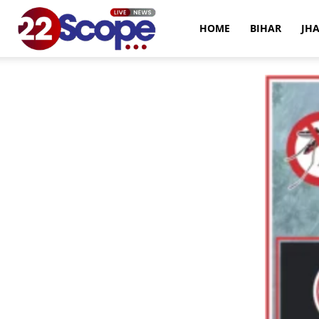
22Scope
HOME
BIHAR
JH
News