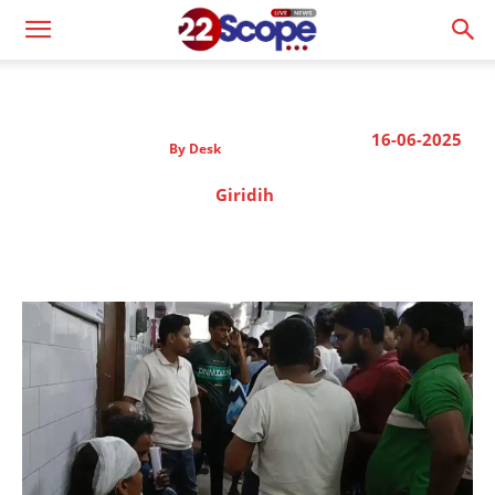
16-06-2025
By
Desk
Giridih