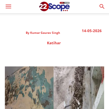
14-05-2026
By
Kumar Gaurav Singh
Katihar