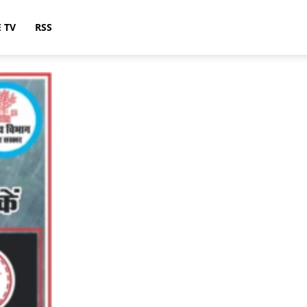
E TV
RSS