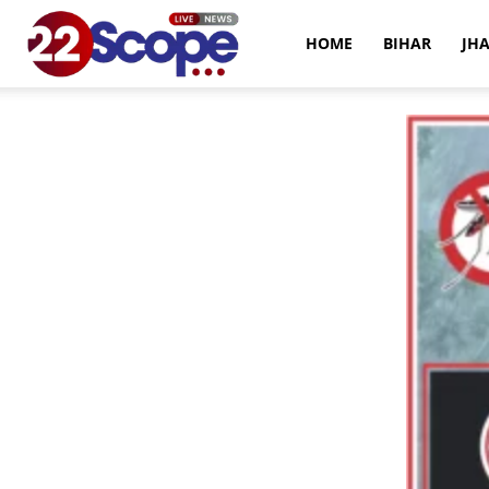
22Scope
HOME
BIHAR
JH
News