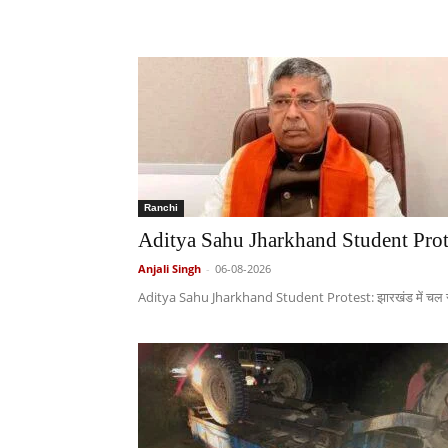
Ranchi
Aditya Sahu Jharkhand Student Prote
Anjali Singh
-
06-08-2026
Aditya Sahu Jharkhand Student Protest: झारखंड में चल रहे छात