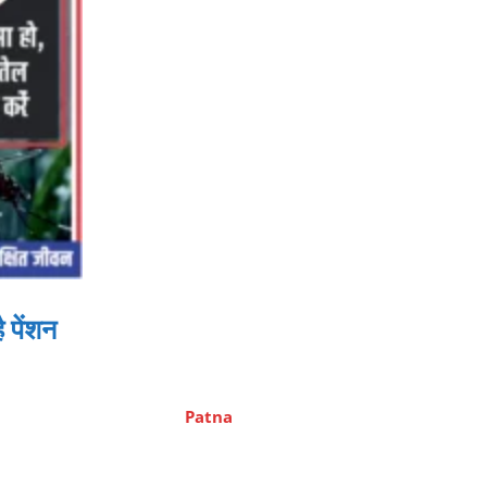
 पेंशन
Patna