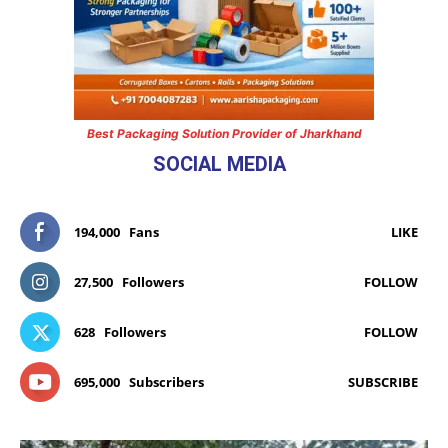
Best Packaging Solution Provider of Jharkhand
SOCIAL MEDIA
194,000
Fans
LIKE
27,500
Followers
FOLLOW
628
Followers
FOLLOW
695,000
Subscribers
SUBSCRIBE