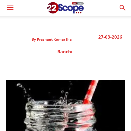
27-03-2026
By
Prashant Kumar Jha
Ranchi