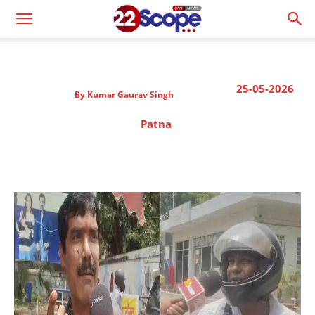
25-05-2026
By
Kumar Gaurav Singh
Patna