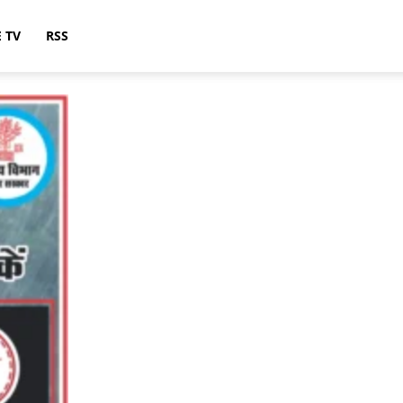
E TV
RSS