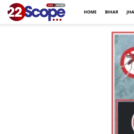
22Scope
HOME
BIHAR
JH
News