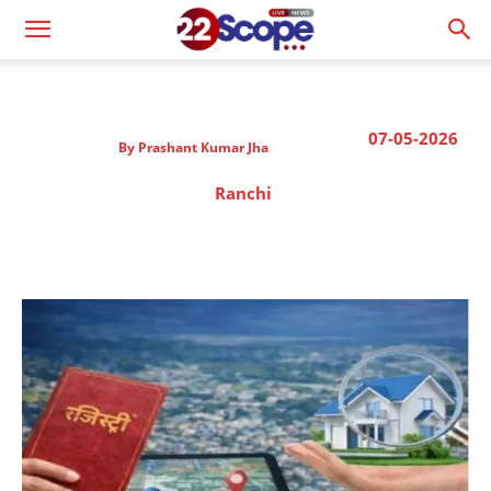
07-05-2026
By
Prashant Kumar Jha
Ranchi