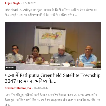
Anjali Singh
-
07-08-2026
Dhanbad DC Aditya Ranjan: धनबाद के डिप्टी कमिश्नर आदित्य रंजन को एक बार
फिर राष्ट्रीय स्तर पर बड़ी पहचान मिली है। उन्हें 'फेम इंडिया-एशिया...
Ranchi
पटना में Patliputra Greenfield Satellite Township
2047 पर मंथन, भविष्य के...
Prashant Kumar Jha
-
07-08-2026
पटना में पाटलिपुत्र ग्रीनफील्ड सैटेलाइट टाउनशिप विकास योजना 2047 पर उच्चस्तरीय
बैठक हुई। समेकित शहरी विकास, स्मार्ट इंफ्रास्ट्रक्चर और रोजगार आधारित टाउनशिप पर
जोर...