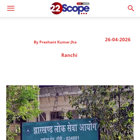
26-04-2026
By
Prashant Kumar Jha
Ranchi