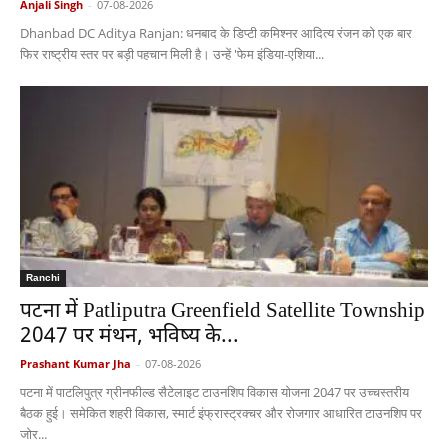
Anjali Singh
-
07-08-2026
Dhanbad DC Aditya Ranjan: धनबाद के डिप्टी कमिश्नर आदित्य रंजन को एक बार
फिर राष्ट्रीय स्तर पर बड़ी पहचान मिली है। उन्हें 'फेम इंडिया-एशिया...
Ranchi
पटना में Patliputra Greenfield Satellite Township
2047 पर मंथन, भविष्य के...
Prashant Kumar Jha
-
07-08-2026
पटना में पाटलिपुत्र ग्रीनफील्ड सैटेलाइट टाउनशिप विकास योजना 2047 पर उच्चस्तरीय
बैठक हुई। समेकित शहरी विकास, स्मार्ट इंफ्रास्ट्रक्चर और रोजगार आधारित टाउनशिप पर
जोर...