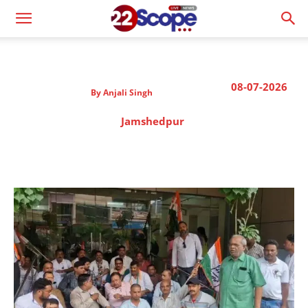
08-07-2026
By
Anjali Singh
Jamshedpur