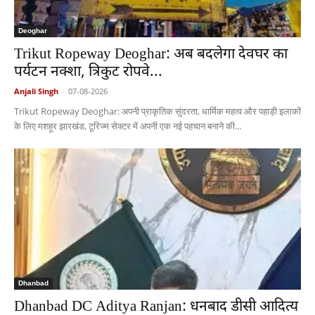
Deoghar
Trikut Ropeway Deoghar: अब बदलेगा देवघर का
पर्यटन नक्शा, त्रिकुट रोपवे...
Anjali Singh
-
07-08-2026
Trikut Ropeway Deoghar: अपनी प्राकृतिक सुंदरता, धार्मिक महत्व और पहाड़ी इलाकों
के लिए मशहूर झारखंड, टूरिज्म सेक्टर में अपनी एक नई पहचान बनाने की...
Dhanbad
Dhanbad DC Aditya Ranjan: धनबाद डीसी आदित्य