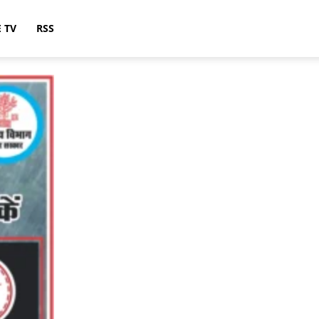
E TV
RSS