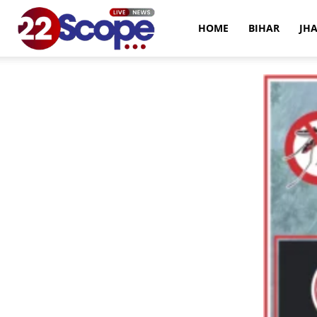
22Scope
HOME
BIHAR
JH
News