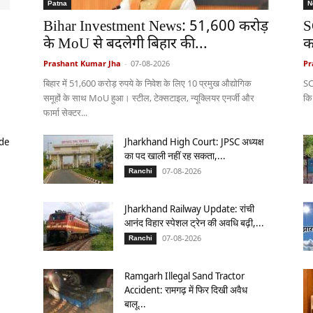
Patna
N
Bihar Investment News: 51,600 करोड़
S
के MoU से बदलेगी बिहार की...
क
Prashant Kumar Jha
-
07-08-2026
Pr
बिहार में 51,600 करोड़ रुपये के निवेश के लिए 10 प्रमुख औद्योगिक
SC
समूहों के साथ MoU हुआ। स्टील, टेक्सटाइल, न्यूक्लियर एनर्जी और
कि
फार्मा सेक्टर...
de
Jharkhand High Court: JPSC अध्यक्ष
का पद खाली नहीं रह सकता,...
07-08-2026
Ranchi
Jharkhand Railway Update: रांची
आनंद विहार स्पेशल ट्रेन की अवधि बढ़ी,...
07-08-2026
Ranchi
Ramgarh Illegal Sand Tractor
Accident: रामगढ़ में फिर दिखी अवैध
बालू...