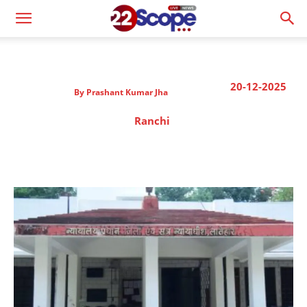
20-12-2025
By
Prashant Kumar Jha
Ranchi