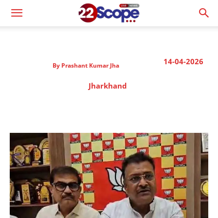
14-04-2026
By
Prashant Kumar Jha
Jharkhand