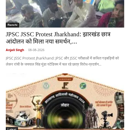
Ranchi
JPSC JSSC Protest Jharkhand: झारखंड छात्र
आंदोलन को मिला नया समर्थन,...
Anjali Singh
-
08-08-2026
JPSC JSSC Protest Jharkhand: JPSC और JSSC परीक्षाओं में कथित गड़बड़ियों को
लेकर रांची के जयपाल सिंह मुंडा स्टेडियम में चल रहे छात्र विरोध-प्रदर्शन...
Latest