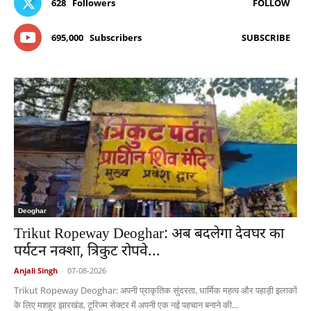
628
Followers
FOLLOW
695,000
Subscribers
SUBSCRIBE
Deoghar
Trikut Ropeway Deoghar: अब बदलेगा देवघर का
पर्यटन नक्शा, त्रिकुट रोपवे...
Anjali Singh
-
07-08-2026
Trikut Ropeway Deoghar: अपनी प्राकृतिक सुंदरता, धार्मिक महत्व और पहाड़ी इलाकों
के लिए मशहूर झारखंड, टूरिज्म सेक्टर में अपनी एक नई पहचान बनाने की...