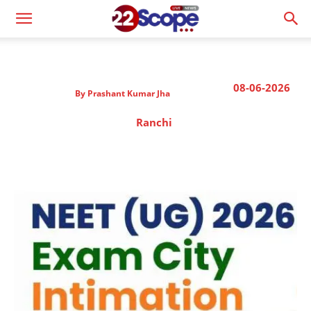
08-06-2026
By
Prashant Kumar Jha
Ranchi