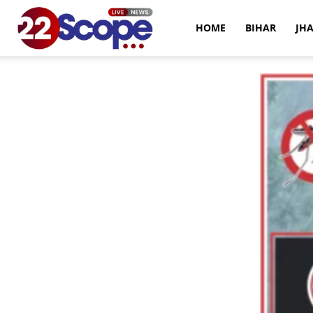
22Scope
HOME
BIHAR
JH
News