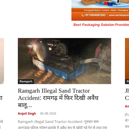
Best Packaging Solution Provide
Ramgarh
R
Ramgarh Illegal Sand Tractor
J
ा
Accident: रामगढ़ में फिर दिखी अवैध
C
बालू...
An
Anjali Singh
-
06-08-2026
Jh
से
हे
Ramgarh Illegal Sand Tractor Accident: गुरुवार शाम
सर
ं
अरगड्डा पुलिस स्टेशन इलाके में अवैध रूप से खोदी गई रेत से लदा एक