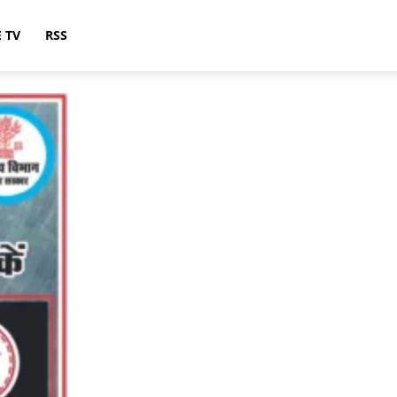
E TV
RSS