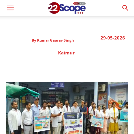
29-05-2026
By
Kumar Gaurav Singh
Kaimur