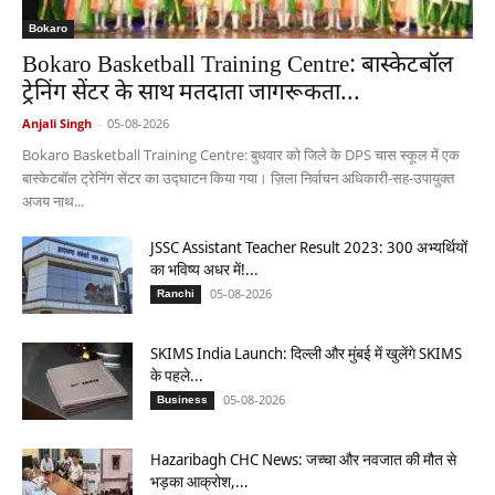
Bokaro
Bokaro Basketball Training Centre: बास्केटबॉल
ट्रेनिंग सेंटर के साथ मतदाता जागरूकता...
Anjali Singh
-
05-08-2026
Bokaro Basketball Training Centre: बुधवार को जिले के DPS चास स्कूल में एक
बास्केटबॉल ट्रेनिंग सेंटर का उद्घाटन किया गया। ज़िला निर्वाचन अधिकारी-सह-उपायुक्त
अजय नाथ...
JSSC Assistant Teacher Result 2023: 300 अभ्यर्थियों
का भविष्य अधर में!...
05-08-2026
Ranchi
SKIMS India Launch: दिल्ली और मुंबई में खुलेंगे SKIMS
के पहले...
05-08-2026
Business
Hazaribagh CHC News: जच्चा और नवजात की मौत से
भड़का आक्रोश,...